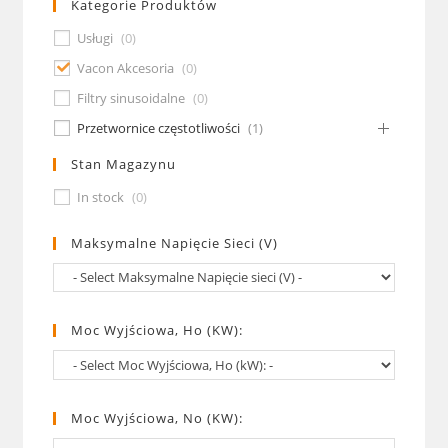
Kategorie Produktów
Usługi
(
0
)
Vacon Akcesoria
(
0
)
Filtry sinusoidalne
(
0
)
Przetwornice częstotliwości
(
1
)
Stan Magazynu
In stock
(
0
)
Maksymalne Napięcie Sieci (V)
Moc Wyjściowa, Ho (kW):
Moc Wyjściowa, No (kW):