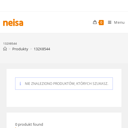
Skip
to
content
Menu
0
132X8544
>
Produkty
>
132X8544
NIE ZNALEZIONO PRODUKTÓW, KTÓRYCH SZUKASZ.
0
produkt found