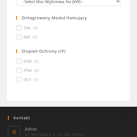
Zintegrowany Moduł Hamujący
TAK
(
0
)
NIE
(
0
)
Stopień Ochrony (IP)
IP20
(
0
)
IP54
(
0
)
IP21
(
0
)
Kontakt
Adres
ul. Metalowa 3, 43-100 Tychy