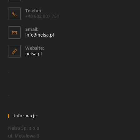
Telefon
+48 602 807 754
Email:
Opens
info@neisa.pl
in
your
Website:
application
neisa.pl
.
.
Informacje
Neisa Sp. z o.o
ul. Metalowa 3