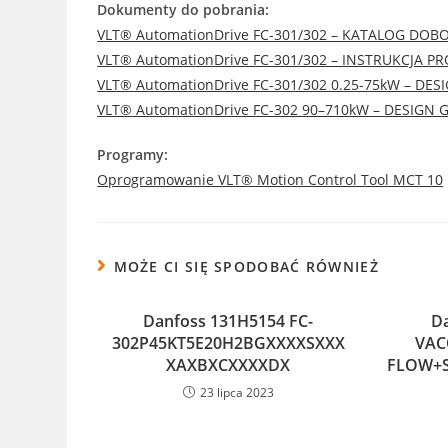
Dokumenty do pobrania:
VLT® AutomationDrive FC-301/302 – KATALOG DOB
VLT® AutomationDrive FC-301/302 – INSTRUKCJA
VLT® AutomationDrive FC-301/302 0.25-75kW – DES
VLT® AutomationDrive FC-302 90–710kW – DESIGN 
Programy:
Oprogramowanie VLT® Motion Control Tool MCT 10
MOŻE CI SIĘ SPODOBAĆ RÓWNIEŻ
Danfoss 131H5154 FC-
D
302P45KT5E20H2BGXXXXSXXX
VAC
XAXBXCXXXXDX
FLOW+S
23 lipca 2023