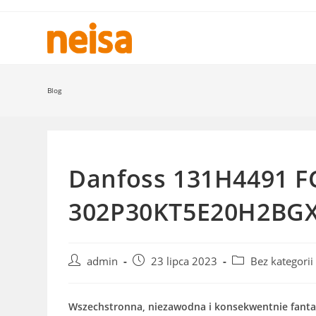
Skip
to
content
Blog
Danfoss 131H4491 F
302P30KT5E20H2BG
Post
Post
Post
admin
23 lipca 2023
Bez kategorii
author:
published:
category:
Wszechstronna, niezawodna i konsekwentnie fanta