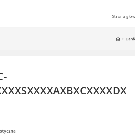
Strona głó
>
Danf
C-
XXXXSXXXXAXBXCXXXXDX
styczna