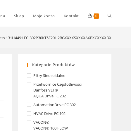
Toggle
wna
Sklep
Moje konto
Kontakt
0
website
oss 131H4491 FC-302P30KT5E20H2BGXXXXSXXXXAXBXCXXXXDX
search
Kategorie Produktów
Filtry Sinusoidalne
Przetwornice Częstotliwości
Danfoss VLT®
AQUA Drive FC 202
AutomationDrive FC 302
HVAC Drive FC 102
VACON®
VACON® 100 FLOW