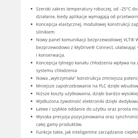
Szeroki zakres temperatury roboczej, od -25°C 
działanie, kiedy aplikacje wymagają od przetworn
Koncepcja elastycznej, modułowej konstrukcji z
silnikiem
Nowy panel komunikacji bezprzewodowej VLT® W
bezprzewodowo z MyDrive® Connect, ułatwiając 
i konserwacja.
Koncepcja tylnego kanału chłodzenia wpływa na z
systemu chłodzenia
Nowa „wytrzymała” konstrukcja zmniejsza potencj
Mniejsze zapotrzebowanie na PLC dzięki wbudo
Niższe koszty użytkowania, dzięki bardzo wysokie
Wydłużona żywotność elektroniki dzięki dedykow
Łatwe i szybkie oddanie do użytku oraz prosta mo
Wysoka precyzja pozycjonowania oraz synchroniz
całej gamy produktów.
Funkcje takie, jak inteligentne zarządzanie cie