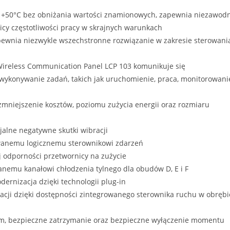
do +50°C bez obniżania wartości znamionowych, zapewnia niezawod
icy częstotliwości pracy w skrajnych warunkach
apewnia niezwykle wszechstronne rozwiązanie w zakresie sterowani
ireless Communication Panel LCP 103 komunikuje się
wykonywanie zadań, takich jak uruchomienie, praca, monitorowani
mniejszenie kosztów, poziomu zużycia energii oraz rozmiaru
alne negatywne skutki wibracji
wanemu logicznemu sterownikowi zdarzeń
j odporności przetwornicy na zużycie
anemu kanałowi chłodzenia tylnego dla obudów D, E i F
dernizacja dzięki technologii plug-in
acji dzięki dostępności zintegrowanego sterownika ruchu w obrębi
płem, bezpieczne zatrzymanie oraz bezpieczne wyłączenie momentu