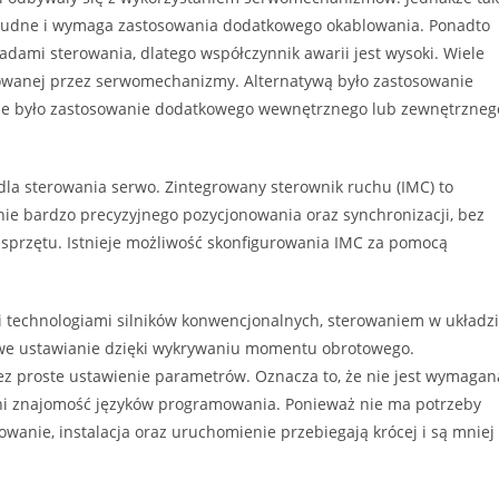
st trudne i wymaga zastosowania dodatkowego okablowania. Ponadto
dami sterowania, dlatego współczynnik awarii jest wysoki. Wiele
owanej przez serwomechanizmy. Alternatywą było zastosowanie
ne było zastosowanie dodatkowego wewnętrznego lub zewnętrzneg
dla sterowania serwo. Zintegrowany sterownik ruchu (IMC) to
nie bardzo precyzyjnego pozycjonowania oraz synchronizacji, bez
sprzętu. Istnieje możliwość skonfigurowania IMC za pomocą
mi technologiami silników konwencjonalnych, sterowaniem w układz
owe ustawianie dzięki wykrywaniu momentu obrotowego.
z proste ustawienie parametrów. Oznacza to, że nie jest wymagan
ni znajomość języków programowania. Ponieważ nie ma potrzeby
wanie, instalacja oraz uruchomienie przebiegają krócej i są mniej