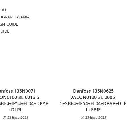
ORU
 PROGRAMOWANIA
IGN GUIDE
GUIDE
anfoss 135N0071
Danfoss 135N0625
ON0100-3L-0016-5-
VACON0100-3L-0005-
BF4+IP54+FL04+DPAP
5+SBF4+IP54+FL04+DPAP+DLP
+DLPL
L+FBIE
23 lipca 2023
23 lipca 2023