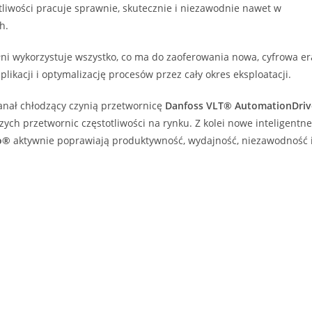
tliwości pracuje sprawnie, skutecznie i niezawodnie nawet w
h.
ni wykorzystuje wszystko, co ma do zaoferowania nowa, cyfrowa er
kacji i optymalizację procesów przez cały okres eksploatacji.
kanał chłodzący czynią przetwornicę
Danfoss VLT® AutomationDriv
ych przetwornic częstotliwości na rynku. Z kolei nowe inteligentn
o®
aktywnie poprawiają produktywność, wydajność, niezawodność 