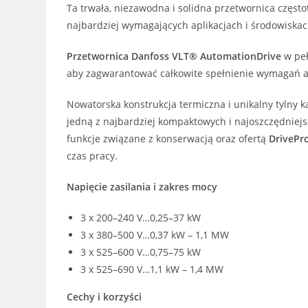
Ta trwała, niezawodna i solidna przetwornica często
najbardziej wymagających aplikacjach i środowiskac
Przetwornica Danfoss VLT® AutomationDrive
w peł
aby zagwarantować całkowite spełnienie wymagań apli
Nowatorska konstrukcja termiczna i unikalny tylny 
jedną z najbardziej kompaktowych i najoszczędniejsz
funkcje związane z konserwacją oraz ofertą
DrivePr
czas pracy.
Napięcie zasilania i zakres mocy
3 x 200–240 V…0,25–37 kW
3 x 380–500 V…0,37 kW – 1,1 MW
3 x 525–600 V…0,75–75 kW
3 x 525–690 V…1,1 kW – 1,4 MW
Cechy i korzyści