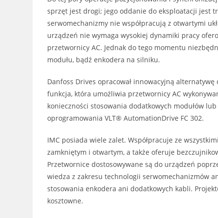
sprzęt jest drogi; jego oddanie do eksploatacji je
serwomechanizmy nie współpracują z otwartymi ukła
urządzeń nie wymaga wysokiej dynamiki pracy ofer
przetwornicy AC. Jednak do tego momentu niezbęd
modułu, bądź enkodera na silniku.
Danfoss Drives opracował innowacyjną alternatywę 
funkcja, która umożliwia przetwornicy AC wykonywa
konieczności stosowania dodatkowych modułów lub 
oprogramowania VLT® AutomationDrive FC 302.
IMC posiada wiele zalet. Współpracuje ze wszystki
zamkniętym i otwartym, a także oferuje bezczujnik
Przetwornice dostosowywane są do urządzeń poprze
wiedza z zakresu technologii serwomechanizmów a
stosowania enkodera ani dodatkowych kabli. Projekto
kosztowne.