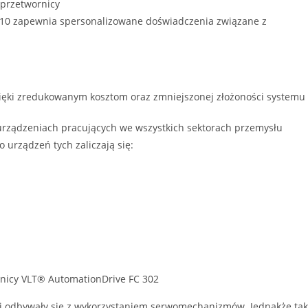
 przetwornicy
10 zapewnia spersonalizowane doświadczenia związane z
zięki zredukowanym kosztom oraz zmniejszonej złożoności systemu
rządzeniach pracujących we wszystkich sektorach przemysłu
 urządzeń tych zaliczają się:
rnicy VLT® AutomationDrive FC 302
cji odbywały się z wykorzystaniem serwomechanizmów. Jednakże tak