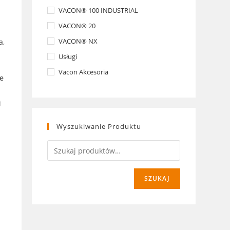
VACON® 100 INDUSTRIAL
VACON® 20
VACON® NX
a,
Usługi
Vacon Akcesoria
e
e
i
Wyszukiwanie Produktu
SZUKAJ