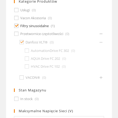
Kategorie Produktów
Usługi
(
0
)
Vacon Akcesoria
(
0
)
Filtry sinusoidalne
(
1
)
Przetwornice częstotliwości
(
0
)
Danfoss VLT®
(
0
)
AutomationDrive FC 302
(
0
)
AQUA Drive FC 202
(
0
)
HVAC Drive FC 102
(
0
)
VACON®
(
0
)
Stan Magazynu
In stock
(
0
)
Maksymalne Napięcie Sieci (V)