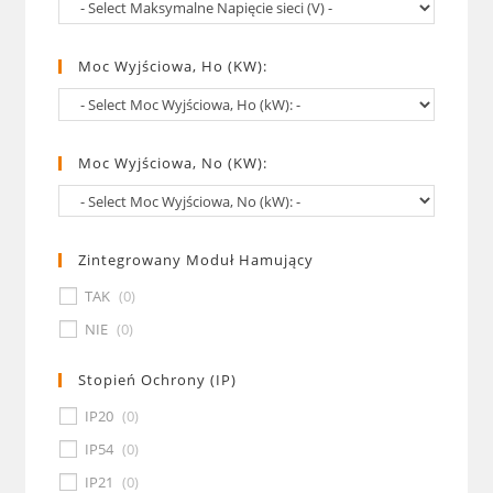
Moc Wyjściowa, Ho (kW):
Moc Wyjściowa, No (kW):
Zintegrowany Moduł Hamujący
TAK
(
0
)
NIE
(
0
)
Stopień Ochrony (IP)
IP20
(
0
)
IP54
(
0
)
IP21
(
0
)