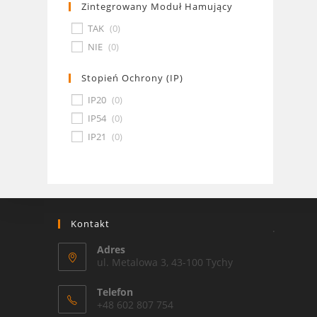
Zintegrowany Moduł Hamujący
TAK
(
0
)
NIE
(
0
)
Stopień Ochrony (IP)
IP20
(
0
)
IP54
(
0
)
IP21
(
0
)
Kontakt
.
Adres
ul. Metalowa 3, 43-100 Tychy
Telefon
+48 602 807 754