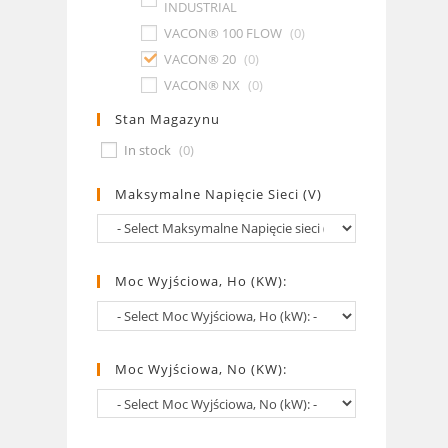
INDUSTRIAL
VACON® 100 FLOW
(
0
)
VACON® 20
(
0
)
VACON® NX
(
0
)
Stan Magazynu
In stock
(
0
)
Maksymalne Napięcie Sieci (V)
Moc Wyjściowa, Ho (kW):
Moc Wyjściowa, No (kW):