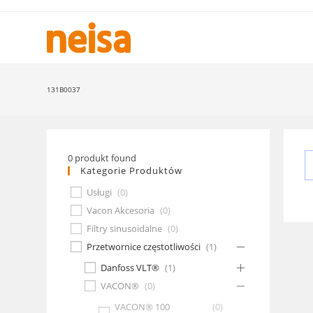
Skip
to
content
131B0037
0
produkt found
Kategorie Produktów
Usługi
(
0
)
Vacon Akcesoria
(
0
)
Filtry sinusoidalne
(
0
)
Przetwornice częstotliwości
(
1
)
Danfoss VLT®
(
1
)
VACON®
(
0
)
VACON® 100
(
0
)