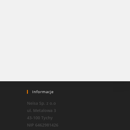
Informacje
Neisa Sp. z o.o
ul. Metalowa 3
43-100 Tychy
NIP 6462981426