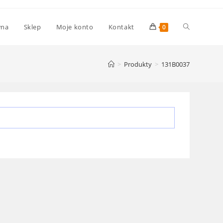
Toggle
wna
Sklep
Moje konto
Kontakt
0
website
>
Produkty
>
131B0037
search