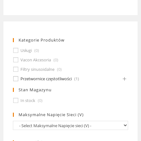
Kategorie Produktów
Usługi
(
0
)
Vacon Akcesoria
(
0
)
Filtry sinusoidalne
(
0
)
Przetwornice częstotliwości
(
1
)
Stan Magazynu
In stock
(
0
)
Maksymalne Napięcie Sieci (V)