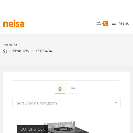
Skip
to
content
Menu
0
131F0434
>
Produkty
>
131F0434
Sortuj od najnowszych
OUT OF STOCK