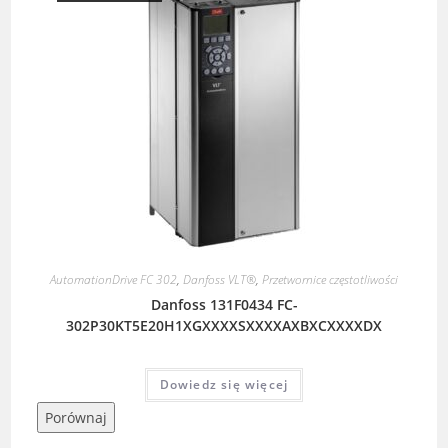
AutomationDrive FC 302
,
Danfoss VLT®
,
Przetwornice częstotliwości
Danfoss 131F0434 FC-
302P30KT5E20H1XGXXXXSXXXXAXBXCXXXXDX
Dowiedz się więcej
Porównaj