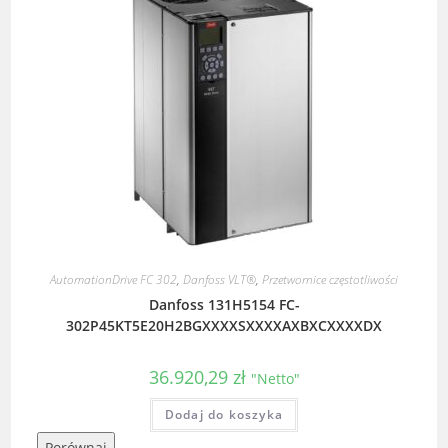
AutomationDrive FC 302
,
Danfoss VLT®
,
Przetwornice częstotliwości
Danfoss 131H5154 FC-
302P45KT5E20H2BGXXXXSXXXXAXBXCXXXXDX
36.920,29
zł
"Netto"
Dodaj do koszyka
Porównaj