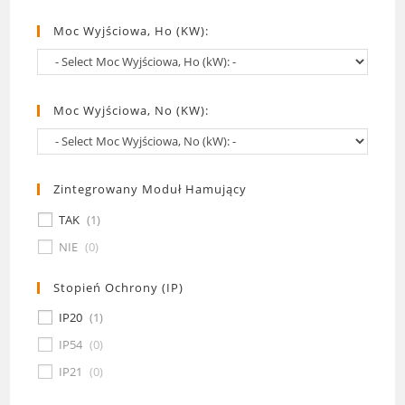
Moc Wyjściowa, Ho (kW):
Moc Wyjściowa, No (kW):
Zintegrowany Moduł Hamujący
TAK
(
1
)
NIE
(
0
)
Stopień Ochrony (IP)
IP20
(
1
)
IP54
(
0
)
IP21
(
0
)