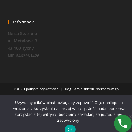
.
Informacje
Neisa Sp. z o.o
ul. Metalowa 3
43-100 Tychy
NIP 6462981426
RODO i polityka prywatności
Regulamin sklepu internetowego
Copyright 2026 - OceanWP Theme by Neisa Sp. Z o. o.
Używamy plików ciasteczka, aby zapewnić Ci jak najlepsze
wrażenia z korzystania z naszej witryny. Jeśli nadal będziesz
korzystać z tej witryny, będziemy zakładać, że jesteś z niej
zadowolony.
Ok