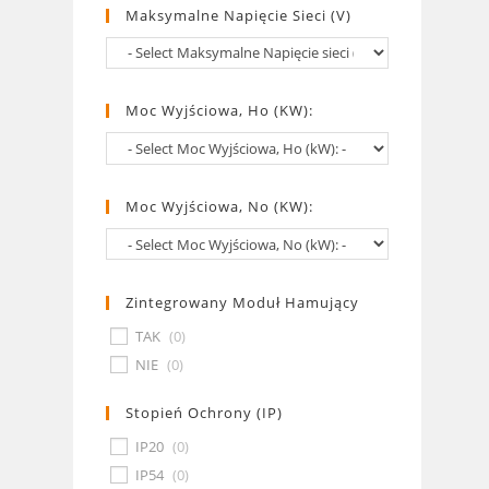
Maksymalne Napięcie Sieci (V)
Moc Wyjściowa, Ho (kW):
Moc Wyjściowa, No (kW):
Zintegrowany Moduł Hamujący
TAK
(
0
)
NIE
(
0
)
Stopień Ochrony (IP)
IP20
(
0
)
IP54
(
0
)