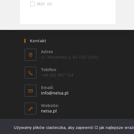
IP21
(
0
)
Kontakt
.
Adres
ul. Metalowa 3, 43-100 Tychy
Telefon
+48 602 807 754
Email:
Opens
info@neisa.pl
in
your
Website:
application
neisa.pl
Używamy plików ciasteczka, aby zapewnić Ci jak najlepsze wrażen
Copyright 2026 - OceanWP Theme by Neisa Sp. Z o. o.