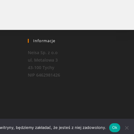
Informacje
Neisa Sp. z o.o
ul. Metalowa 3
43-100 Tychy
NIP 6462981426
 witryny, będziemy zakładać, że jesteś z niej zadowolony.
Ok
RODO i polityka prywatności
Regulamin sklepu internetowego