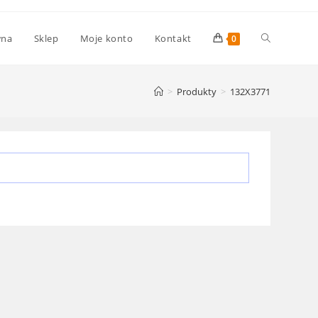
Toggle
wna
Sklep
Moje konto
Kontakt
0
website
>
Produkty
>
132X3771
search