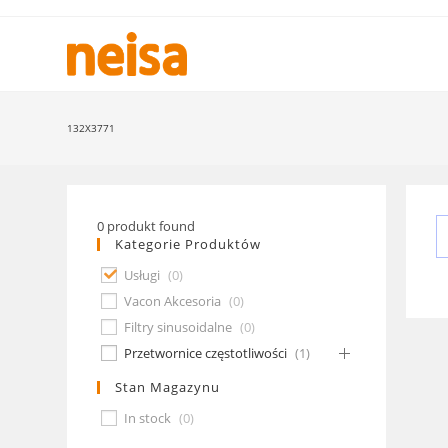
Skip
to
content
132X3771
0
produkt found
Kategorie Produktów
Usługi
(
0
)
Vacon Akcesoria
(
0
)
Filtry sinusoidalne
(
0
)
Przetwornice częstotliwości
(
1
)
Stan Magazynu
In stock
(
0
)