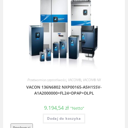
Przetwornice częstotliwości
,
VACON®
,
VACON® NX
VACON 136N6802 NXP00165-A5H1SSV-
A1A2000000+FL24+DPAP+DLPL
9.194,54
zł
"Netto"
Dodaj do koszyka
Porównaj