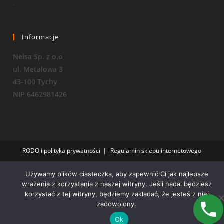
.
Informacje
Neisa Sp. z o.o
ul. Metalowa 3
43-100 Tychy
NIP 6462981426
RODO i polityka prywatności
Regulamin sklepu internetowego
Copyright 2026 - OceanWP Theme by Neisa Sp. Z o. o.
Używamy plików ciasteczka, aby zapewnić Ci jak najlepsze
wrażenia z korzystania z naszej witryny. Jeśli nadal będziesz
korzystać z tej witryny, będziemy zakładać, że jesteś z niej
zadowolony.
Ok