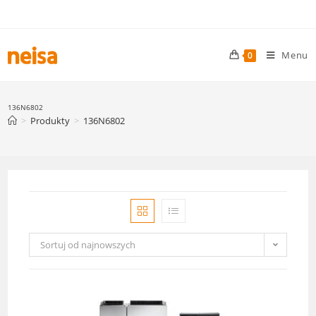
Skip
to
content
Menu
0
136N6802
>
Produkty
>
136N6802
Sortuj od najnowszych