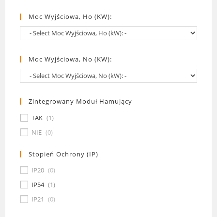
Moc Wyjściowa, Ho (kW):
Moc Wyjściowa, No (kW):
Zintegrowany Moduł Hamujący
TAK
(
1
)
NIE
(
0
)
Stopień Ochrony (IP)
IP20
(
0
)
IP54
(
1
)
IP21
(
0
)