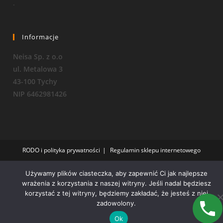
.
Informacje
Neisa Sp. z o.o
ul. Metalowa 3
43-100 Tychy
NIP 6462981426
RODO i polityka prywatności
Regulamin sklepu internetowego
Copyright 2026 - OceanWP Theme by Neisa Sp. Z o. o.
Używamy plików ciasteczka, aby zapewnić Ci jak najlepsze
wrażenia z korzystania z naszej witryny. Jeśli nadal będziesz
korzystać z tej witryny, będziemy zakładać, że jesteś z niej
zadowolony.
Ok