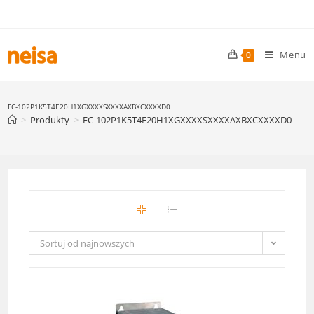
Skip
to
content
Menu
0
FC-102P1K5T4E20H1XGXXXXSXXXXAXBXCXXXXD0
>
Produkty
>
FC-102P1K5T4E20H1XGXXXXSXXXXAXBXCXXXXD0
Sortuj od najnowszych