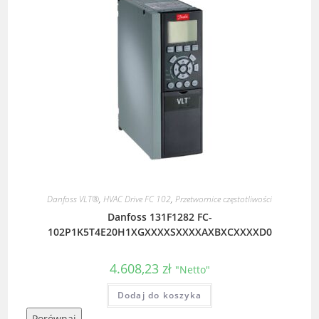
Danfoss VLT®
,
HVAC Drive FC 102
,
Przetwornice częstotliwości
Danfoss 131F1282 FC-
102P1K5T4E20H1XGXXXXSXXXXAXBXCXXXXD0
4.608,23
zł
"Netto"
Dodaj do koszyka
Porównaj