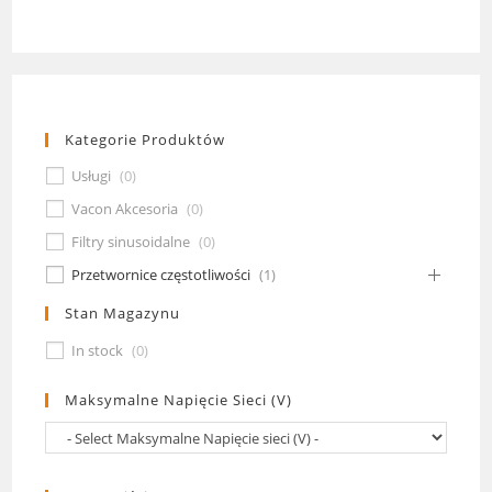
Kategorie Produktów
Usługi
(
0
)
Vacon Akcesoria
(
0
)
Filtry sinusoidalne
(
0
)
Przetwornice częstotliwości
(
1
)
Stan Magazynu
In stock
(
0
)
Maksymalne Napięcie Sieci (V)