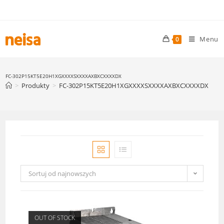
Skip
to
content
Menu
0
FC-302P15KT5E20H1XGXXXXSXXXXAXBXCXXXXDX
>
Produkty
>
FC-302P15KT5E20H1XGXXXXSXXXXAXBXCXXXXDX
Sortuj od najnowszych
OUT OF STOCK