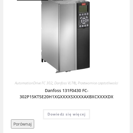
AutomationDrive FC 302
,
Danfoss VLT®
,
Przetwornice częstotliwości
Danfoss 131F0430 FC-
302P15KT5E20H1XGXXXXSXXXXAXBXCXXXXDX
Dowiedz się więcej
Porównaj