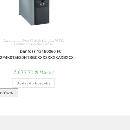
AutomationDrive FC 302
,
Danfoss VLT®
,
Przetwornice częstotliwości
Danfoss 131B0060 FC-
02P4K0T5E20H1BGCXXXSXXXXAXBXCXXXXDX
7.675,70
zł
"Netto"
Dodaj do koszyka
orównaj