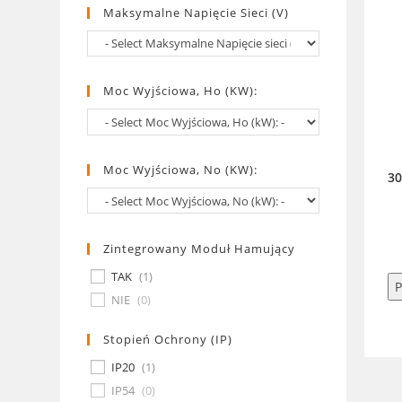
Maksymalne Napięcie Sieci (V)
Moc Wyjściowa, Ho (kW):
Moc Wyjściowa, No (kW):
3
Zintegrowany Moduł Hamujący
TAK
(
1
)
P
NIE
(
0
)
Stopień Ochrony (IP)
IP20
(
1
)
IP54
(
0
)