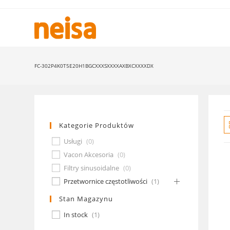
Skip
to
content
FC-302P4K0T5E20H1BGCXXXSXXXXAXBXCXXXXDX
Kategorie Produktów
Usługi
(
0
)
Vacon Akcesoria
(
0
)
Filtry sinusoidalne
(
0
)
Przetwornice częstotliwości
(
1
)
Stan Magazynu
In stock
(
1
)