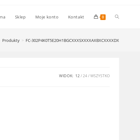
Toggle
wna
Sklep
Moje konto
Kontakt
0
website
>
Produkty
>
FC-302P4K0T5E20H1BGCXXXSXXXXAXBXCXXXXDX
search
WIDOK:
12
24
WSZYSTKO