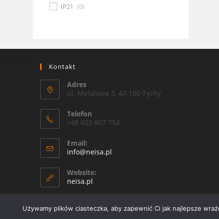
IP21
(
0
)
Kontakt
.
Adres
ul. Metalowa 3, 43-100 Tychy
Telefon
+48 602 807 754
Email:
Opens
info@neisa.pl
in
your
Website:
application
neisa.pl
Używamy plików ciasteczka, aby zapewnić Ci jak najlepsze wrażen
Copyright 2026 - OceanWP Theme by Neisa Sp. Z o. o.