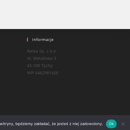
Informacje
Neisa Sp. z o.o
ul. Metalowa 3
43-100 Tychy
NIP 6462981426
 witryny, będziemy zakładać, że jesteś z niej zadowolony.
Ok
RODO i polityka prywatności
Regulamin sklepu internetowego