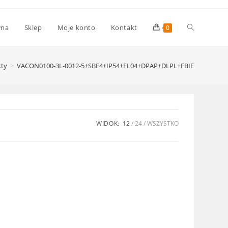
Toggle
wna
Sklep
Moje konto
Kontakt
0
website
ty
>
VACON0100-3L-0012-5+SBF4+IP54+FL04+DPAP+DLPL+FBIE
search
WIDOK:
12
24
WSZYSTKO