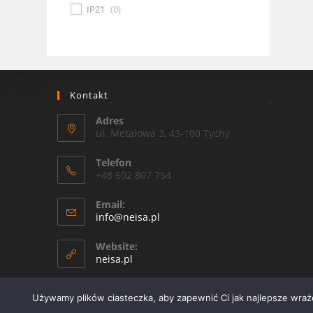
IP21
(
0
)
Kontakt
.
Adres
ul. Metalowa 3, 43-100 Tychy
Telefon
+48 602 807 754
Email:
Opens
info@neisa.pl
in
your
Website:
application
neisa.pl
Używamy plików ciasteczka, aby zapewnić Ci jak najlepsze wrażen
Copyright 2026 - OceanWP Theme by Neisa Sp. Z o. o.