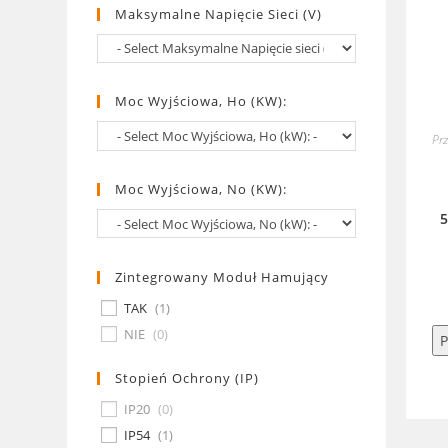
Maksymalne Napięcie Sieci (V)
Moc Wyjściowa, Ho (kW):
Prz
Moc Wyjściowa, No (kW):
Zintegrowany Moduł Hamujący
TAK
(
1
)
NIE
(
0
)
P
Stopień Ochrony (IP)
IP20
(
0
)
IP54
(
1
)