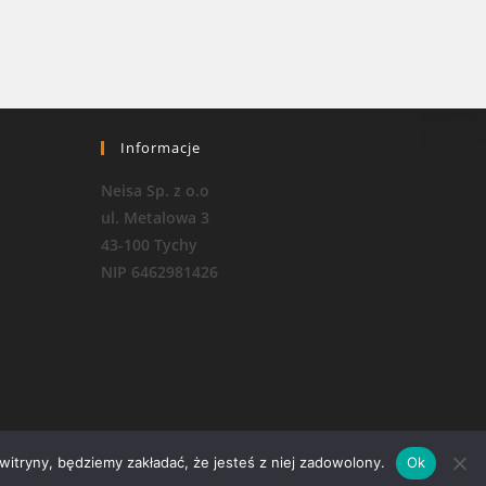
Informacje
Neisa Sp. z o.o
ul. Metalowa 3
43-100 Tychy
NIP 6462981426
 witryny, będziemy zakładać, że jesteś z niej zadowolony.
Ok
RODO i polityka prywatności
Regulamin sklepu internetowego