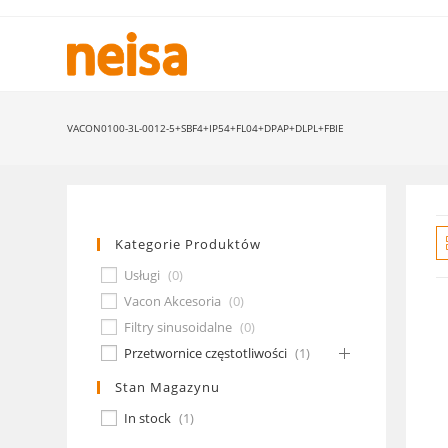
Skip
to
content
VACON0100-3L-0012-5+SBF4+IP54+FL04+DPAP+DLPL+FBIE
Kategorie Produktów
Usługi
(
0
)
Vacon Akcesoria
(
0
)
Filtry sinusoidalne
(
0
)
Przetwornice częstotliwości
(
1
)
Stan Magazynu
In stock
(
1
)