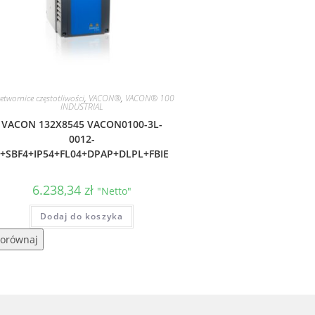
etwornice częstotliwości
,
VACON®
,
VACON® 100
INDUSTRIAL
VACON 132X8545 VACON0100-3L-
0012-
5+SBF4+IP54+FL04+DPAP+DLPL+FBIE
6.238,34
zł
"Netto"
Dodaj do koszyka
orównaj