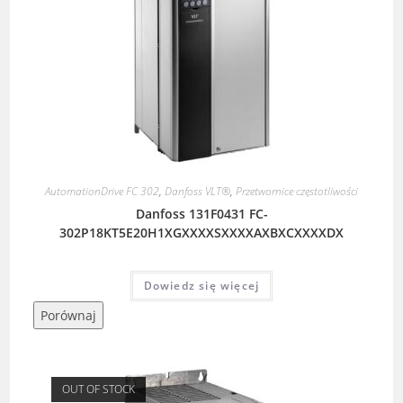
AutomationDrive FC 302
,
Danfoss VLT®
,
Przetwornice częstotliwości
Danfoss 131F0431 FC-
302P18KT5E20H1XGXXXXSXXXXAXBXCXXXXDX
Dowiedz się więcej
Porównaj
OUT OF STOCK