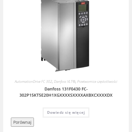
AutomationDrive FC 302
,
Danfoss VLT®
,
Przetwornice częstotliwości
Danfoss 131F0430 FC-
302P15KT5E20H1XGXXXXSXXXXAXBXCXXXXDX
Dowiedz się więcej
Porównaj