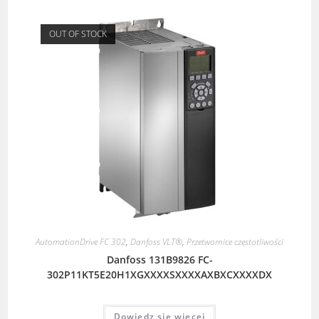
OUT OF STOCK
AutomationDrive FC 302
,
Danfoss VLT®
,
Przetwornice częstotliwości
Danfoss 131B9826 FC-
302P11KT5E20H1XGXXXXSXXXXAXBXCXXXXDX
Dowiedz się więcej