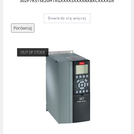
302P7K5T5E20H1XGXXXXSXXXXAXBXCXXXXDX
Dowiedz się więcej
Porównaj
OUT OF STOCK