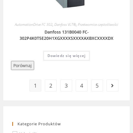
AutomationDrive FC 302
,
Danfoss VLT®
,
Przetwornice częstotliwości
Danfoss 131B0040 FC-
302P4K0T5E20H1XGXXXXSXXXXAXBXCXXXXDX
Dowiedz się więcej
Porównaj
1
2
3
4
5
Kategorie Produktów