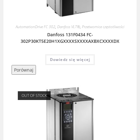
AutomationDrive FC 302
,
Danfoss VLT®
,
Przetwornice częstotliwości
Danfoss 131F0434 FC-
302P30KT5E20H1XGXXXXSXXXXAXBXCXXXXDX
Dowiedz się więcej
Porównaj
OUT OF STOCK