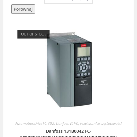
Porównaj
OUT OF STOCK
AutomationDrive FC 302
,
Danfoss VLT®
,
Przetwornice częstotliwości
Danfoss 131B0042 FC-