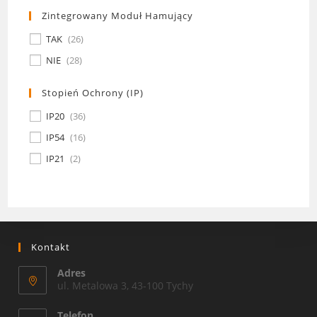
Zintegrowany Moduł Hamujący
TAK
(
26
)
NIE
(
28
)
Stopień Ochrony (IP)
IP20
(
36
)
IP54
(
16
)
IP21
(
2
)
Kontakt
Adres
ul. Metalowa 3, 43-100 Tychy
Telefon