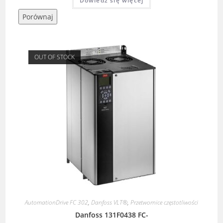
Dowiedz się więcej
Porównaj
OUT OF STOCK
AutomationDrive FC 302
,
Danfoss VLT®
,
Przetwornice częstotliwości
Danfoss 131F0438 FC-