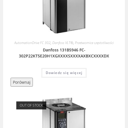
AutomationDrive FC 302
,
Danfoss VLT®
,
Przetwornice częstotliwości
Danfoss 131B5946 FC-
302P22KT5E20H1XGXXXXSXXXXAXBXCXXXXDX
Dowiedz się więcej
Porównaj
OUT OF STOCK