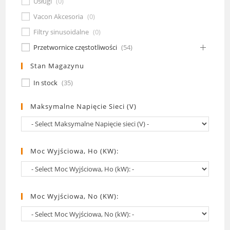
Usługi
(
0
)
Vacon Akcesoria
(
0
)
Filtry sinusoidalne
(
0
)
Przetwornice częstotliwości
(
54
)
Stan Magazynu
In stock
(
35
)
Maksymalne Napięcie Sieci (V)
Moc Wyjściowa, Ho (kW):
Moc Wyjściowa, No (kW):