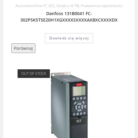
AutomationDrive FC 302
,
Danfoss VLT®
,
Przetwornice częstotliwości
Danfoss 131B0041 FC-
302P5K5T5E20H1XGXXXXSXXXXAXBXCXXXXDX
Dowiedz się więcej
Porównaj
OUT OF STOCK