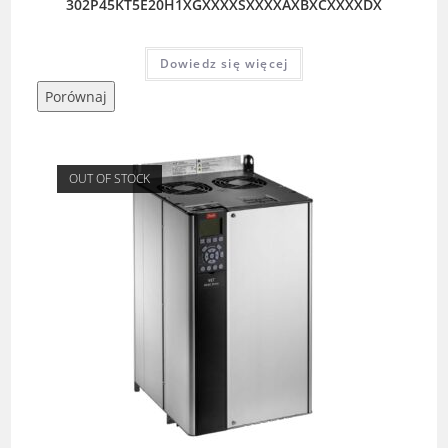
302P45KT5E20H1XGXXXXSXXXXAXBXCXXXXDX
Dowiedz się więcej
Porównaj
OUT OF STOCK