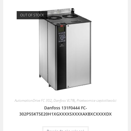
OUT OF STOCK
AutomationDrive FC 302
,
Danfoss VLT®
,
Przetwornice częstotliwości
Danfoss 131F0444 FC-
302P55KT5E20H1XGXXXXSXXXXAXBXCXXXXDX