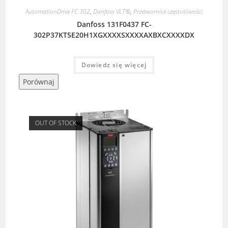
AutomationDrive FC 302
,
Danfoss VLT®
,
Przetwornice częstotliwości
Danfoss 131F0437 FC-
302P37KT5E20H1XGXXXXSXXXXAXBXCXXXXDX
Dowiedz się więcej
Porównaj
OUT OF STOCK