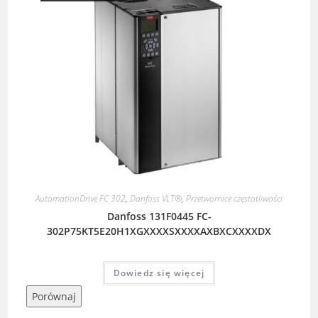
AutomationDrive FC 302
,
Danfoss VLT®
,
Przetwornice częstotliwości
Danfoss 131F0445 FC-
302P75KT5E20H1XGXXXXSXXXXAXBXCXXXXDX
Dowiedz się więcej
Porównaj