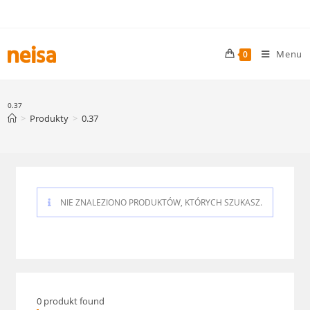
Skip
to
content
Menu
0
0.37
>
Produkty
>
0.37
NIE ZNALEZIONO PRODUKTÓW, KTÓRYCH SZUKASZ.
0
produkt found