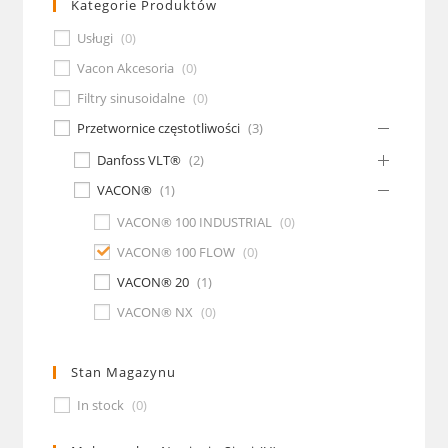
Kategorie Produktów
Usługi
(
0
)
Vacon Akcesoria
(
0
)
Filtry sinusoidalne
(
0
)
Przetwornice częstotliwości
(
3
)
Danfoss VLT®
(
2
)
VACON®
(
1
)
VACON® 100 INDUSTRIAL
(
0
)
VACON® 100 FLOW
(
0
)
VACON® 20
(
1
)
VACON® NX
(
0
)
Stan Magazynu
In stock
(
0
)