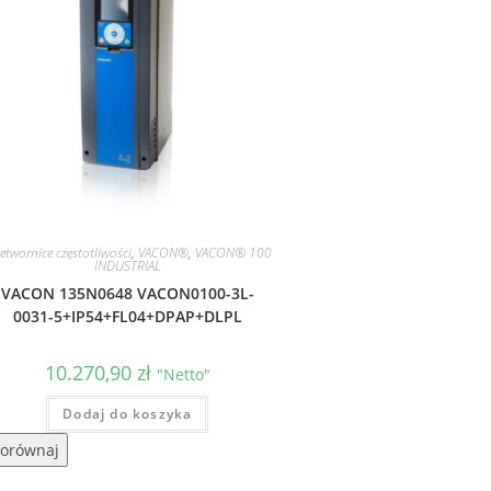
etwornice częstotliwości
,
VACON®
,
VACON® 100
INDUSTRIAL
VACON 135N0648 VACON0100-3L-
0031-5+IP54+FL04+DPAP+DLPL
10.270,90
zł
"Netto"
Dodaj do koszyka
orównaj