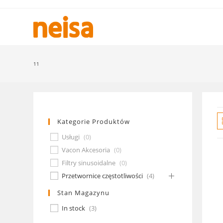
Skip
to
content
11
Kategorie Produktów
Usługi
(
0
)
Vacon Akcesoria
(
0
)
Filtry sinusoidalne
(
0
)
Przetwornice częstotliwości
(
4
)
Stan Magazynu
In stock
(
3
)