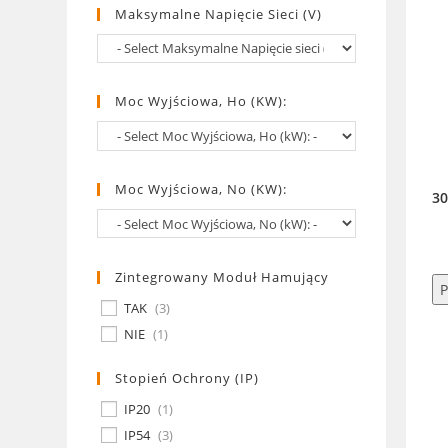
Maksymalne Napięcie Sieci (V)
Moc Wyjściowa, Ho (kW):
Moc Wyjściowa, No (kW):
3
Zintegrowany Moduł Hamujący
P
TAK
(
3
)
NIE
(
1
)
Stopień Ochrony (IP)
IP20
(
1
)
IP54
(
3
)