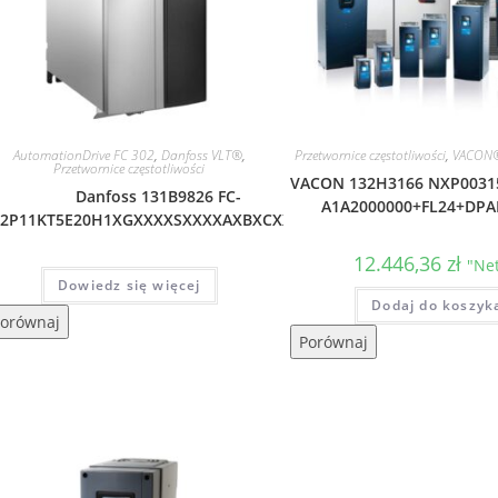
AutomationDrive FC 302
,
Danfoss VLT®
,
Przetwornice częstotliwości
,
VACON
Przetwornice częstotliwości
VACON 132H3166 NXP0031
Danfoss 131B9826 FC-
A1A2000000+FL24+DPA
02P11KT5E20H1XGXXXXSXXXXAXBXCXXXXDX
12.446,36
zł
"Net
Dowiedz się więcej
Dodaj do koszyk
orównaj
Porównaj