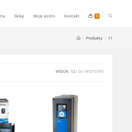
Toggle
wna
Sklep
Moje konto
Kontakt
0
website
>
Produkty
>
11
search
WIDOK:
12
24
WSZYSTKO