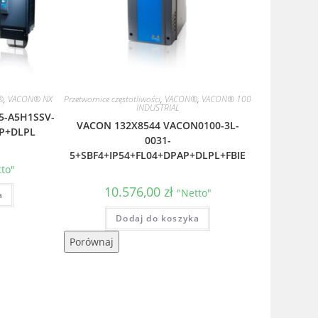
®
,
VACON® NX
Przetwornice częstotliwości
,
VACON®
,
VACON® 100
INDUSTRIAL
5-A5H1SSV-
VACON 132X8544 VACON0100-3L-
P+DLPL
0031-
5+SBF4+IP54+FL04+DPAP+DLPL+FBIE
to"
10.576,00
zł
"Netto"
a
Dodaj do koszyka
Porównaj