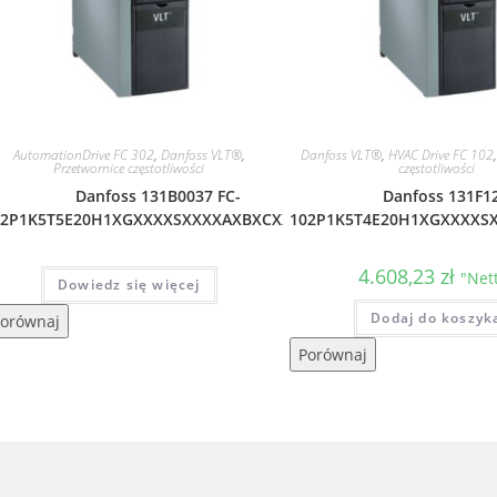
AutomationDrive FC 302
,
Danfoss VLT®
,
Danfoss VLT®
,
HVAC Drive FC 102
Przetwornice częstotliwości
częstotliwości
Danfoss 131B0037 FC-
Danfoss 131F12
02P1K5T5E20H1XGXXXXSXXXXAXBXCXXXXDX
102P1K5T4E20H1XGXXXXS
4.608,23
zł
"Net
Dowiedz się więcej
Dodaj do koszyk
orównaj
Porównaj