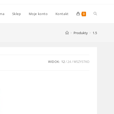
Toggle
wna
Sklep
Moje konto
Kontakt
0
website
>
Produkty
>
1.5
search
WIDOK:
12
24
WSZYSTKO