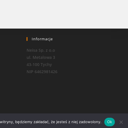
Informacje
Neisa Sp. z o.o
ul. Metalowa 3
43-100 Tychy
NIP 6462981426
 witryny, będziemy zakładać, że jesteś z niej zadowolony.
Ok
RODO i polityka prywatności
Regulamin sklepu internetowego