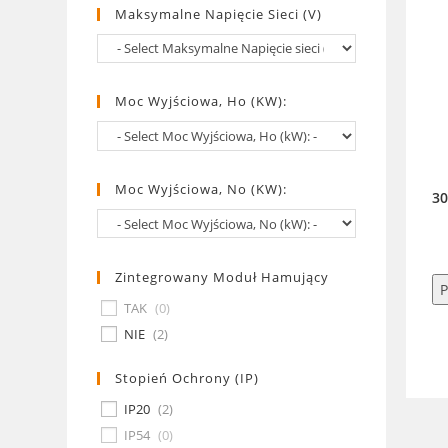
Maksymalne Napięcie Sieci (V)
Moc Wyjściowa, Ho (kW):
Moc Wyjściowa, No (kW):
3
Zintegrowany Moduł Hamujący
P
TAK
(
0
)
NIE
(
2
)
Stopień Ochrony (IP)
IP20
(
2
)
IP54
(
0
)