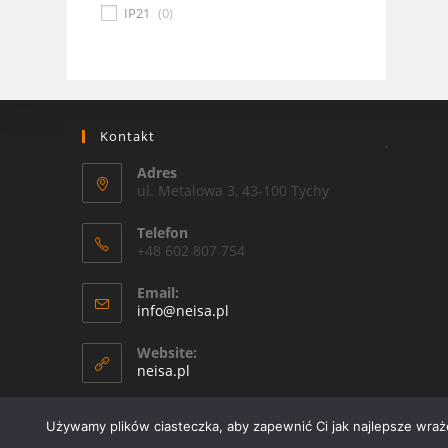
IP21
(
0
)
Kontakt
.
Adres
ul. Metalowa 3, 43-100 Tychy
Telefon
+48 602 807 754
Email:
Opens
info@neisa.pl
in
your
Website:
application
neisa.pl
Używamy plików ciasteczka, aby zapewnić Ci jak najlepsze wrażen
Copyright 2026 - OceanWP Theme by Neisa Sp. Z o. o.