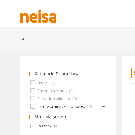
Skip
to
content
1.5
Kategorie Produktów
Usługi
(
0
)
Vacon Akcesoria
(
0
)
Filtry sinusoidalne
(
0
)
Przetwornice częstotliwości
(
2
)
Stan Magazynu
In stock
(
1
)