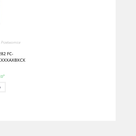
,
Przetwornice
82 FC-
XXXXAXBXCXXXXD0
to"
a