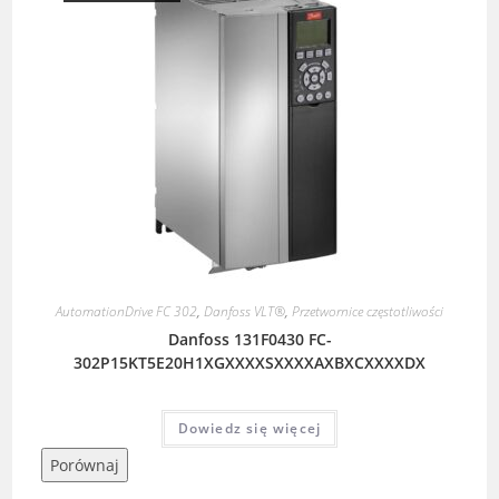
AutomationDrive FC 302
,
Danfoss VLT®
,
Przetwornice częstotliwości
Danfoss 131F0430 FC-
302P15KT5E20H1XGXXXXSXXXXAXBXCXXXXDX
Dowiedz się więcej
Porównaj