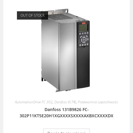
OUT OF STOCK
AutomationDrive FC 302
,
Danfoss VLT®
,
Przetwornice częstotliwości
Danfoss 131B9826 FC-
302P11KT5E20H1XGXXXXSXXXXAXBXCXXXXDX