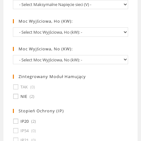
Moc Wyjściowa, Ho (kW):
Moc Wyjściowa, No (kW):
Zintegrowany Moduł Hamujący
TAK
(
0
)
NIE
(
2
)
Stopień Ochrony (IP)
IP20
(
2
)
IP54
(
0
)
IP21
(
0
)