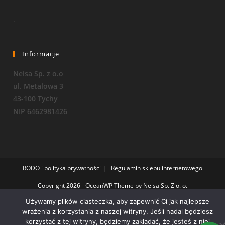
.
Informacje
Neisa Sp. z o.o
ul. Metalowa 3
43-100 Tychy
NIP 6462981426
RODO i polityka prywatności
Regulamin sklepu internetowego
Copyright 2026 - OceanWP Theme by Neisa Sp. Z o. o.
Używamy plików ciasteczka, aby zapewnić Ci jak najlepsze
wrażenia z korzystania z naszej witryny. Jeśli nadal będziesz
korzystać z tej witryny, będziemy zakładać, że jesteś z niej