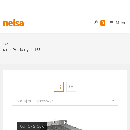
Skip
to
content
Menu
0
165
>
Produkty
>
165
Sortuj od najnowszych
OUT OF STOCK