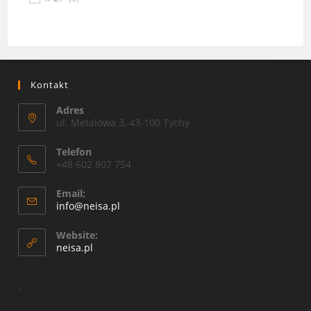
Kontakt
Adres
ul. Metalowa 3, 43-100 Tychy
Telefon
+48 602 807 754
Email:
Opens
info@neisa.pl
in
your
Website:
application
neisa.pl
.