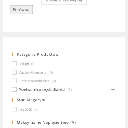
Dowiedz się więcej
Porównaj
Kategorie Produktów
Usługi
(
0
)
Vacon Akcesoria
(
0
)
Filtry sinusoidalne
(
0
)
Przetwornice częstotliwości
(
2
)
Stan Magazynu
In stock
(
0
)
Maksymalne Napięcie Sieci (V)