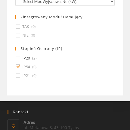
Zintegrowany Moduł Hamujący
TAK
(
0
)
NIE
(
0
)
Stopień Ochrony (IP)
IP20
(
2
)
IP54
(
0
)
IP21
(
0
)
Kontakt
Adres
ul. Metalowa 3, 43-100 Tychy