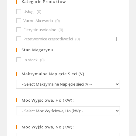
Kategorie Produktów
Usługi
(
0
)
Vacon Akcesoria
(
0
)
Filtry sinusoidalne
(
0
)
Przetwornice częstotliwości
(
0
)
Stan Magazynu
In stock
(
0
)
Maksymalne Napięcie Sieci (V)
Moc Wyjściowa, Ho (kW):
Moc Wyjściowa, No (kW):