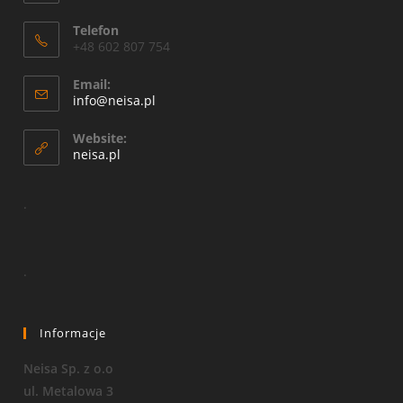
Telefon
+48 602 807 754
Email:
Opens
info@neisa.pl
in
your
Website:
application
neisa.pl
.
.
Informacje
Neisa Sp. z o.o
ul. Metalowa 3