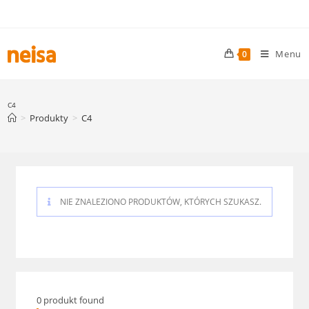
Skip
to
content
Menu
0
C4
>
Produkty
>
C4
NIE ZNALEZIONO PRODUKTÓW, KTÓRYCH SZUKASZ.
0
produkt found