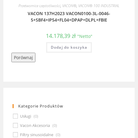
Przetwornice częstotliwości
,
VACON®
,
VACON® 100 INDUSTRIAL
VACON 137H2023 VACON0100-3L-0046-
5+SBF4+IP54+FL04+DPAP+DLPL+FBIE
14.178,39
zł
"Netto"
Dodaj do koszyka
Porównaj
Kategorie Produktów
Usługi
(
0
)
Vacon Akcesoria
(
0
)
Filtry sinusoidalne
(
0
)