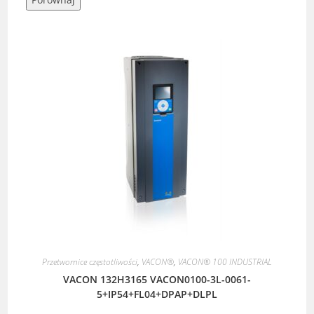
Przetwornice częstotliwości
,
VACON®
,
VACON® 100 INDUSTRIAL
VACON 132H3165 VACON0100-3L-0061-
5+IP54+FL04+DPAP+DLPL