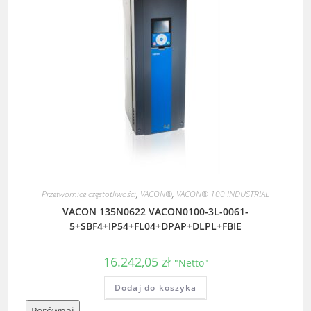
Przetwornice częstotliwości
,
VACON®
,
VACON® 100 INDUSTRIAL
VACON 135N0622 VACON0100-3L-0061-
5+SBF4+IP54+FL04+DPAP+DLPL+FBIE
16.242,05
zł
"Netto"
Dodaj do koszyka
Porównaj