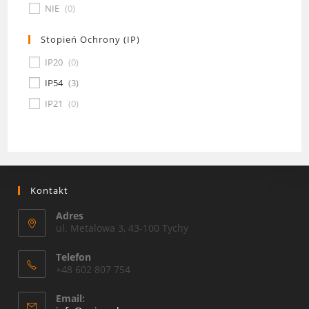
NIE
(
0
)
Stopień Ochrony (IP)
IP20
(
0
)
IP54
(
3
)
IP21
(
0
)
Kontakt
Adres
ul. Metalowa 3, 43-100 Tychy
Telefon
+48 602 807 754
Email: