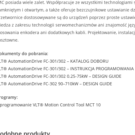
MC posiada wiele zalet. Współpracuje ze wszystkimi technologiami
amkniętym i otwartym, a także oferuje bezczujnikowe ustawianie 
rzetwornice dostosowywane są do urządzeń poprzez proste ustawie
iedza z zakresu technologii serwomechanizmów ani znajomość ję
tosowania enkodera ani dodatkowych kabli. Projektowanie, instalacj
osztowne.
okumenty do pobrania:
LT® AutomationDrive FC-301/302 – KATALOG DOBORU
LT® AutomationDrive FC-301/302 – INSTRUKCJA PROGRAMOWANIA
LT® AutomationDrive FC-301/302 0.25-75kW – DESIGN GUIDE
LT® AutomationDrive FC-302 90–710kW – DESIGN GUIDE
rogramy:
programowanie VLT® Motion Control Tool MCT 10
odobne produkty