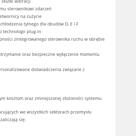
skutki wibracji
mu sterownikowi zdarzeń
etwornicy na zużycie
hłodzenia tylnego dla obudów D, E i F
i technologii plug-in
ępności zintegrowanego sterownika ruchu w obrębie
 zatrzymanie oraz bezpieczne wyłączenie momentu
rsonalizowane doświadczenia związane z
nym kosztom oraz zmniejszonej złożoności systemu
cujących we wszystkich sektorach przemysłu
aliczają się: