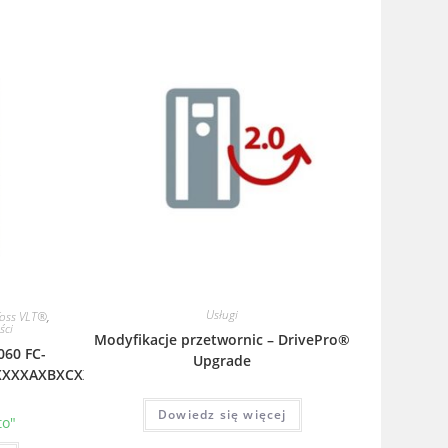
Usługi
oss VLT®
,
ści
Modyfikacje przetwornic – DrivePro®
060 FC-
Upgrade
XXXXAXBXCXXXXDX
Dowiedz się więcej
to"