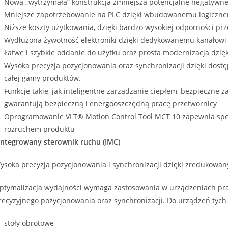
Nowa „wytrzymała” konstrukcja zmniejsza potencjalne negatywne 
Mniejsze zapotrzebowanie na PLC dzięki wbudowanemu logiczne
Niższe koszty użytkowania, dzięki bardzo wysokiej odporności prz
Wydłużona żywotność elektroniki dzięki dedykowanemu kanałowi c
Łatwe i szybkie oddanie do użytku oraz prosta modernizacja dzięk
Wysoka precyzja pozycjonowania oraz synchronizacji dzięki dost
całej gamy produktów.
Funkcje takie, jak inteligentne zarządzanie ciepłem, bezpieczne
gwarantują bezpieczną i energooszczędną pracę przetwornicy
Oprogramowanie VLT® Motion Control Tool MCT 10 zapewnia spe
rozruchem produktu
integrowany sterownik ruchu (IMC)
ysoka precyzja pozycjonowania i synchronizacji dzięki zredukowa
ptymalizacja wydajności wymaga zastosowania w urządzeniach pra
recyzyjnego pozycjonowania oraz synchronizacji. Do urządzeń tych z
stoły obrotowe