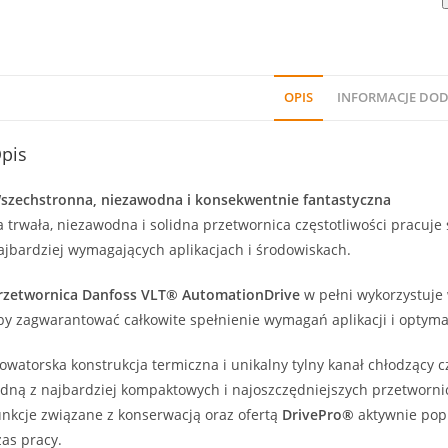
OPIS
INFORMACJE DO
pis
szechstronna, niezawodna i konsekwentnie fantastyczna
a trwała, niezawodna i solidna przetwornica częstotliwości pracuje
ajbardziej wymagających aplikacjach i środowiskach.
rzetwornica Danfoss VLT® AutomationDrive
w pełni wykorzystuje 
by zagwarantować całkowite spełnienie wymagań aplikacji i optymali
owatorska konstrukcja termiczna i unikalny tylny kanał chłodzący 
edną z najbardziej kompaktowych i najoszczędniejszych przetwornic 
unkcje związane z konserwacją oraz ofertą
DrivePro®
aktywnie pop
zas pracy.