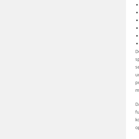
D
s
s
u
p
m
D
f
k
o