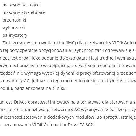
maszyny pakujące
maszyny etykietujące
przenośniki
wytłaczarki
paletyzatory
Zintegrowany sterownik ruchu (IMC) dla przetwornicy VLT® Auto
o tej pory operacje pozycjonowania i synchronizacji odbywały się
przęt jest drogi; jego oddanie do eksploatacji jest trudne i wyma
erwomechanizmy nie współpracują z otwartymi układami sterowania,
rządzeń nie wymaga wysokiej dynamiki pracy oferowanej przez se
rzetwornicy AC. Jednak do tego momentu niezbędne było zastoso
odułu, bądź enkodera na silniku.
anfoss Drives opracował innowacyjną alternatywę dla sterowania s
unkcja, która umożliwia przetwornicy AC wykonywanie bardzo precy
onieczności stosowania dodatkowych modułów lub sprzętu. Istniej
programowania VLT® AutomationDrive FC 302.