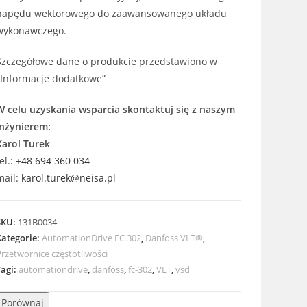
napędu wektorowego do zaawansowanego układu
wykonawczego.
Szczegółowe dane o produkcie przedstawiono w
„Informacje dodatkowe”
W celu uzyskania wsparcia skontaktuj się z naszym
inżynierem:
Karol Turek
el.:
+48 694 360 034
mail:
karol.turek@neisa.pl
SKU:
131B0034
Kategorie:
AutomationDrive FC 302
,
Danfoss VLT®
,
Przetwornice częstotliwości
Tagi:
automationdrive
,
danfoss
,
fc-302
,
VLT
,
vsd
Porównaj