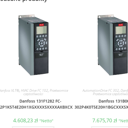
Danfoss VLT®
,
HVAC Drive FC 102
,
Przetwornice
AutomationDrive FC 302
,
Danf
częstotliwości
Przetwornice częstotliwo
Danfoss 131F1282 FC-
Danfoss 131B0
02P1K5T4E20H1XGXXXXSXXXXAXBXCXXXXD0
302P4K0T5E20H1BGCXXXS
4.608,23
zł
7.675,70
zł
"Netto"
"Net