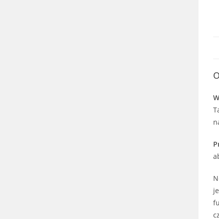
O
W
T
n
P
a
N
j
f
c