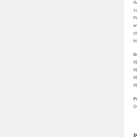
I
z
P
w
s
k
D
V
V
V
V
P
O
P