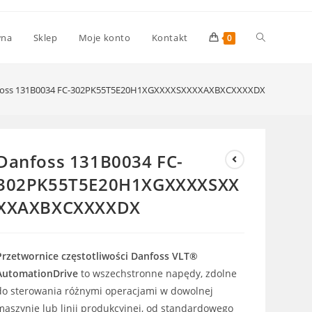
Toggle
wna
Sklep
Moje konto
Kontakt
0
website
foss 131B0034 FC-302PK55T5E20H1XGXXXXSXXXXAXBXCXXXXDX
search
Danfoss 131B0034 FC-
302PK55T5E20H1XGXXXXSXX
XXAXBXCXXXXDX
Przetwornice częstotliwości Danfoss VLT®
AutomationDrive
to wszechstronne napędy, zdolne
do sterowania różnymi operacjami w dowolnej
maszynie lub linii produkcyjnej, od standardowego