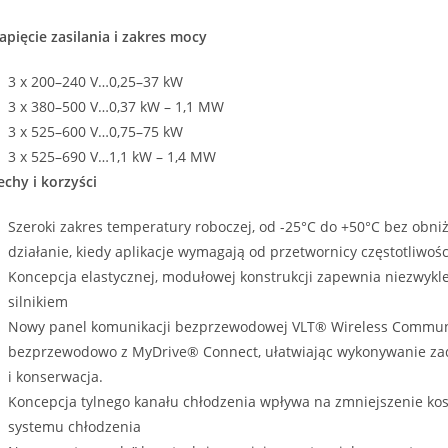
apięcie zasilania i zakres mocy
3 x 200–240 V…0,25–37 kW
3 x 380–500 V…0,37 kW – 1,1 MW
3 x 525–600 V…0,75–75 kW
3 x 525–690 V…1,1 kW – 1,4 MW
echy i korzyści
Szeroki zakres temperatury roboczej, od -25°C do +50°C bez ob
działanie, kiedy aplikacje wymagają od przetwornicy częstotliwo
Koncepcja elastycznej, modułowej konstrukcji zapewnia niezwykl
silnikiem
Nowy panel komunikacji bezprzewodowej VLT® Wireless Communi
bezprzewodowo z MyDrive® Connect, ułatwiając wykonywanie zada
i konserwacja.
Koncepcja tylnego kanału chłodzenia wpływa na zmniejszenie kos
systemu chłodzenia