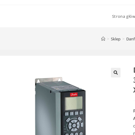
Strona głó
>
Sklep
>
Dan